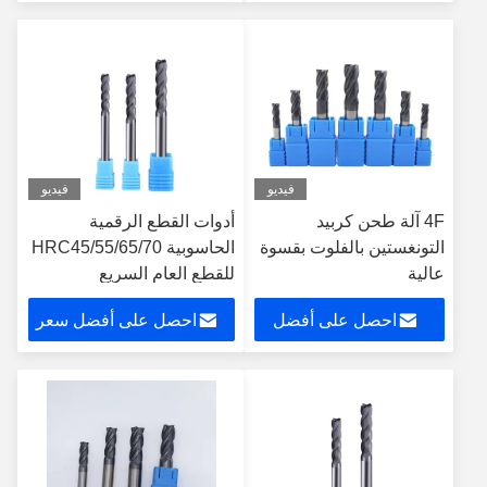
سعر
فيديو
فيديو
4F آلة طحن كربيد
أدوات القطع الرقمية
التونغستين بالفلوت بقسوة
الحاسوبية HRC45/55/65/70
عالية
للقطع العام السريع
احصل على أفضل
احصل على أفضل سعر
سعر