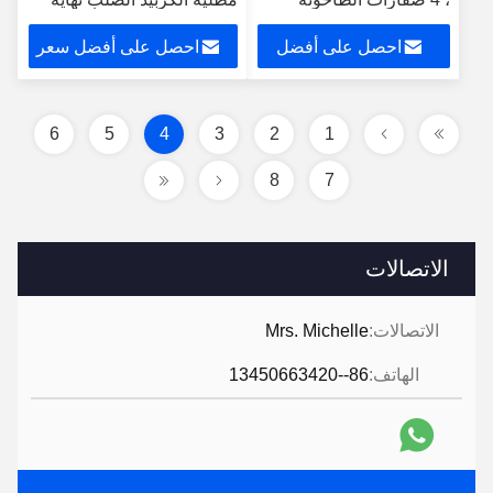
النهائية مع طبقة الماس
الطاحونة لأدوات قطع
احصل على أفضل
احصل على أفضل سعر
الكرافيت CNC عالية الدقة
سعر
6
5
4
3
2
1
8
7
الاتصالات
الاتصالات:
Mrs. Michelle
الهاتف:
86--13450663420