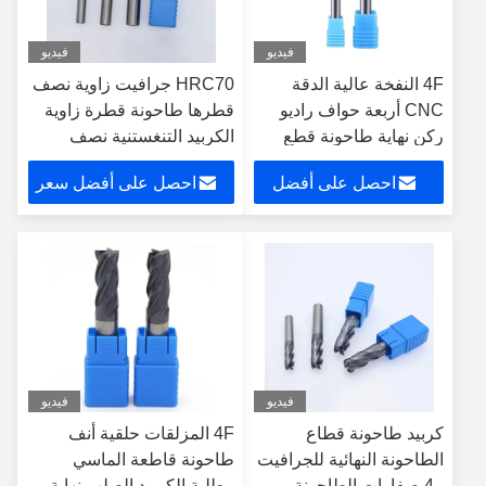
فيديو
فيديو
4F النفخة عالية الدقة
HRC70 جرافيت زاوية نصف
CNC أربعة حواف راديو
قطرها طاحونة قطرة زاوية
ركن نهاية طاحونة قطع
الكربيد التنغستنية نصف
للآلات المعدنية الدقيقة
قطرها نهاية الطاحونة أداة
احصل على أفضل
احصل على أفضل سعر
مركز المعالجة الميكانيكية
CNC
سعر
فيديو
فيديو
كربيد طاحونة قطاع
4F المزلقات حلقية أنف
الطاحونة النهائية للجرافيت
طاحونة قاطعة الماسي
، 4 صفارات الطاحونة
مطلية الكربيد الصلب نهاية