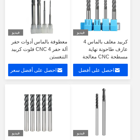
فيديو
فيديو
كربيد مغلف بالماس 4
معطوفة بالماس أدوات حفر
عازف طاحونة نهاية
آلة حفر CNC 4 فلوت كربيد
مسطحة CNC معالجة
التنغستن
طاحونة قطع
احصل على أفضل
احصل على أفضل سعر
سعر
فيديو
فيديو