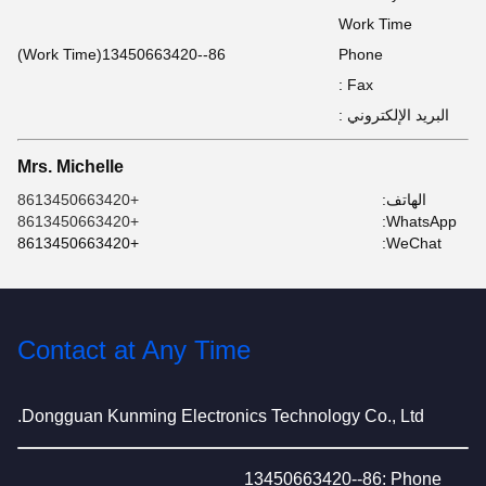
Work Time
86--13450663420(Work Time)
Phone
Fax :
البريد الإلكتروني :
Mrs. Michelle
الهاتف:
+8613450663420
+8613450663420
WhatsApp:
+8613450663420
WeChat:
Contact at Any Time
Dongguan Kunming Electronics Technology Co., Ltd.
86--13450663420
Phone :