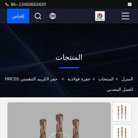
86--13450663420
إقتباس
المنتجات
المنزل
>
المنتجات
>
حفرة فولاذية
>
حفر الكربيد التنغستن HRC55
للعمل المعدني