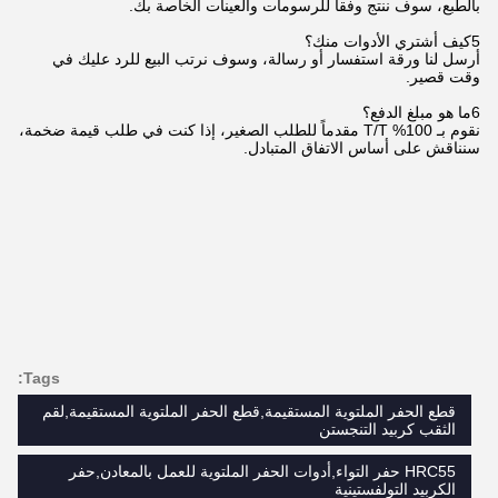
بالطبع، سوف ننتج وفقا للرسومات والعينات الخاصة بك.
5كيف أشتري الأدوات منك؟
أرسل لنا ورقة استفسار أو رسالة، وسوف نرتب البيع للرد عليك في
وقت قصير.
6ما هو مبلغ الدفع؟
نقوم بـ 100% T/T مقدماً للطلب الصغير، إذا كنت في طلب قيمة ضخمة،
سنناقش على أساس الاتفاق المتبادل.
Tags:
قطع الحفر الملتوية المستقيمة,قطع الحفر الملتوية المستقيمة,لقم
الثقب كربيد التنجستن
HRC55 حفر التواء,أدوات الحفر الملتوية للعمل بالمعادن,حفر
الكربيد التولفستينية