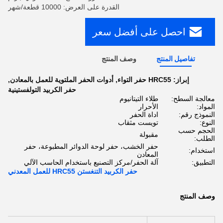
القدرة على العرض: 10000 قطعة/شهر
احصل على أفضل سعر
تفاصيل المنتج
وصف المنتج
إبراز:
HRC55 حفر التواء
,
أدوات الحفر الملتوية للعمل بالمعادن
,
حفر الكربيد التولفستينية
معالجة السطح:
طلاء التيتانيوم
المواد:
الأحرار
النموذج رقم:
اداة الحفر
النوع:
تويست مثقاب
الحجم حسب
مقبولة
الطلب:
حفر الخشب، حفر لوحة الدوائر المطبوعة، حفر
استخدام:
المعادن
التطبيق:
آلة الحفر/مركز التصنيع باستخدام الحاسب الآلي
حفر الكربيد التنغستن HRC55 للعمل المعدني
وصف المنتج