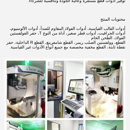
توفير أدوات قطع مستقرة وعالية الجودة وتنافسية للشركاء.
محتويات المنتج
أدوات القالب القياسية، أدوات الفولاذ المقاوم للصدأ، أدوات الألومنيوم،
أدوات الجرافيت، أدوات قطر صغير، أداة من النوع T، حفر الفولفستين
الفولاذ،
الطحن الخام
القطع، وولفستين الصلب ريمر، القطع شامفرينغ، القطع R الداخلية، حفر
نقطة ثابتة، القطع مخفية مخصصة مع جميع أنواع الأدوات غير القياسية.