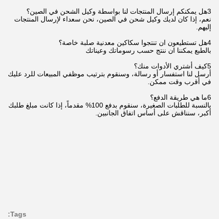
3هل يمكنكم إرسال المنتجات لنا بواسطة وكيل الشحن في الصين؟
نعم، إذا كان لديك وكيل شحن في الصين، نحن سعداء لإرسال المنتجات
إليهم.
4هل تستطيعون ان تنتجوا سكاكين معدنية صلبة خاصة؟
بالطبع يمكننا ان ننتج حسب رسوماتك وعيناتك
5كيف أشتري الأدوات منك؟
أرسل لنا استفسار أو رسالة، وسنقوم بترتيب موظفي المبيعات للرد عليك
في أقرب وقت ممكن.
6ما هي طريقة الدفع؟
بالنسبة للطلبات الصغيرة، سنقوم بدفع 100% مقدماً، إذا كانت مبلغ طلبك
أكبر، سنناقش على أساس اتفاق الجانبين.
Tags: