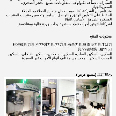
السيارات، صناعة تكنولوجيا المعلومات، تصنيع الحجر الصخري،
السفن،
الجهاز
منذ تأسيس الشركة، كنا نقوم بضمان مصالح العملاء
مع العملاء
الحفاظ على التعاون الوثيق والتواصل السليم، وتحسين منتجات المنتجات
المبتكرة على هذا الأساس،
继续
لشركائنا لتوفير أدوات قطع مستقرة وذات جودة عالية ومتنافسة.
محتويات المنتج
标准模具刀具,不??钢刀具,??刀具,石墨刀具,微直径刀具,T型刀
具,??钢钻头,
粗?? 刀
السكين، السكين الصلب، السكين المنعكس، السكين الداخلي، السكين
المحدد، السكين المحدد من مختلف أنواع الأدوات غير المميزة.
工厂展示 (مصنع عرض)