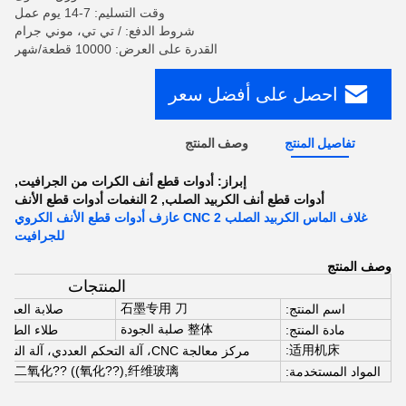
وقت التسليم: 7-14 يوم عمل
شروط الدفع: / تي تي، موني جرام
القدرة على العرض: 10000 قطعة/شهر
احصل على أفضل سعر
تفاصيل المنتج
وصف المنتج
إبراز:
أدوات قطع أنف الكرات من الجرافيت
,
أدوات قطع أنف الكربيد الصلب
,
2 النغمات أدوات قطع الأنف
غلاف الماس الكربيد الصلب CNC 2 عازف أدوات قطع الأنف الكروي
للجرافيت
وصف المنتج
المنتجات
石墨专用 刀
اسم المنتج:
صلابة العمل:
整体 صلبة الجودة
مادة المنتج:
طلاء الطلاء:
适用机床:
مركز معالجة CNC، آلة التحكم العددي، آلة النحت، آلة النحت الدقيقة، السرعة العالية.
,二氧化?? ((氧化??),纤维玻璃
المواد المستخدمة: