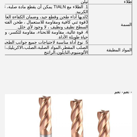
طلاء
تيلن
1. ال
الكربيد.
2لديها أداء طحن وقطع جيد، وضمان الكفاءة العالية للعمل.
3قوة ثني كافية ومقاومة للاستعمال ، طحن الفتحات
السمة
السطح نظيف ونظيف ، لا وجود لأي خلل.
4. قوة عالية، مقاومة للانحناء، مقاومة للكسر، وله
حياة طويلة الأداة.
5. نوع أداة مناسبة لاحتياجات جميع جوانب الطحن.
الصلب المقطر،المواد الصلبة،الصلب،الاكريليك،البل
المواد المطبقة
الألومنيوم،النايلون،الراتنج
- نعم
- نعم