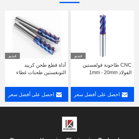
فيديو
فيديو
أداة قطع طحن كربيد
قطعة طحن فولفستين
التونغستين طحنات غطاء
الفولاذ 1mm - 20mm
النانو للصلب
لمعالجة الحديد المعالجة
بالحرارة
احصل على أفضل سعر
احصل على أفضل سعر