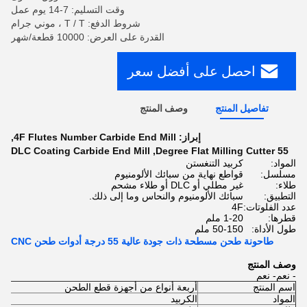
وقت التسليم: 7-14 يوم عمل
شروط الدفع: T / T ، موني جرام
القدرة على العرض: 10000 قطعة/شهر
احصل على أفضل سعر
تفاصيل المنتج
وصف المنتج
إبراز:
4F Flutes Number Carbide End Mill
,
DLC Coating Carbide End Mill
,
55 Degree Flat Milling Cutter
المواد:
كربيد التنغستن
مسلسل:
قواطع نهاية من سبائك الألومنيوم
طلاء:
غير مطلي أو DLC أو طلاء مشحم
التطبيق:
سبائك الألومنيوم والنحاس وما إلى ذلك.
عدد الفلوتات:
4F
قطرها:
1-20 ملم
طول الأداة:
50-150 ملم
طاحونة طحن مسطحة ذات جودة عالية 55 درجة أدوات طحن CNC
وصف المنتج
- نعم
- نعم
اسم المنتج
أربعة أنواع من أجهزة قطع الطحن
المواد
الكربيد