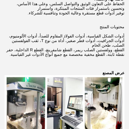
الحفاظ على التعاون الوثيق والتواصل السلس، وعلى هذا الأساس،
وتحسين باستمرار فئات المنتجات المبتكرة، واستمرار
توفير أدوات قطع مستقرة وعالية الجودة وتنافسية للشركاء.
محتويات المنتج
أدوات الشكل القياسية، أدوات الفولاذ المقاوم للصدأ، أدوات الألومنيوم،
أدوات الجرافيت، أدوات قطر صغير، أداة من نوع T، ثقب الفولفستين
الصلب، طحن الخام
القطع، وولفستين الصلب ريمر، القطع شامفرينغ، القطع R الداخلية، حفر
نقطة ثابتة، القطع مخفية مخصصة مع جميع أنواع الأدوات غير القياسية.
عرض المصنع