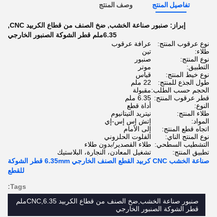
تفاصيل المنتج
وصف المنتج
إبراز:
صنبور صناعة الخشب
,
ضخ الصنف من قطاع الكربيد CNC
,
6.35ملم قطر الشوكة الصنبور الخارجي
نوع عرقوب المنتج:
عرافة عرقوب
طلاء:
تين
نوع المنتج:
صنبور
التطبيق:
موتر
نوع خيط المنتج:
قياس
طول الجذع للمنتج:
22 ملم
الحجم حسب الطلب:
مقبولة
قطر عرقوب المنتج:
6.35 ملم
النوع:
أداة قطع
طلاء المنتج:
نيتريد التيتانيوم
المواد:
إتش إس إس-إي
اتجاه قطع المنتج:
إلى الأمام
نوع المنتج الناي:
الفلوت الحلزوني
التشطيب السطحي:
طلاء القصدير/بدون طلاء
تطبيق المنتج:
تشغيل المعادن، النجارة، البلاستيك
صناعة الخشب CNC كربيد القطع الصنف الخارجي 6.35mm قطر الشوكة
للقطع
Tags:
صنبور صناعة الخشب,ضخ الصنف من قطاع الكربيد CNC,6.35ملم
قطر الشوكة الصنبور الخارجي