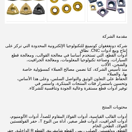
مقدمة الشركة
شركة دونغغغوان كونمينغ للتكنولوجيا الإلكترونية المحدودة التي تركز على
إنتاج وبيع أدوات CNC.
نطاق
أدوات القطع، التي تستخدم أساسا في معالجة القوالب، ومعالجة قطع
السيارات، وصناعة تكنولوجيا المعلومات، ومعالجة الجرافيت،
والشحن،
الآلات
منذ تأسيس الشركة، كنا نضمن مصالح العملاء كمسؤولية خاصة
بها،
والعملاء
الحفاظ على التعاون الوثيق والتواصل السلس، وعلى هذا الأساس،
وتحسين باستمرار فئات المنتجات المبتكرة،
واستمر في
توفير أدوات قطع مستقرة وعالية الجودة وتنافسية للشركاء.
محتويات المنتج
أدوات القالب القياسية، أدوات الفولاذ المقاوم للصدأ، أدوات الألومنيوم،
أدوات الجرافيت، أدوات قطر صغير، أداة من النوع T، حفر الفولفستين
الفولاذ،
الطحن الخام
القطع، وولفستين الصلب ريمر، القطع شامفرينغ، القطع R الداخلية، حفر