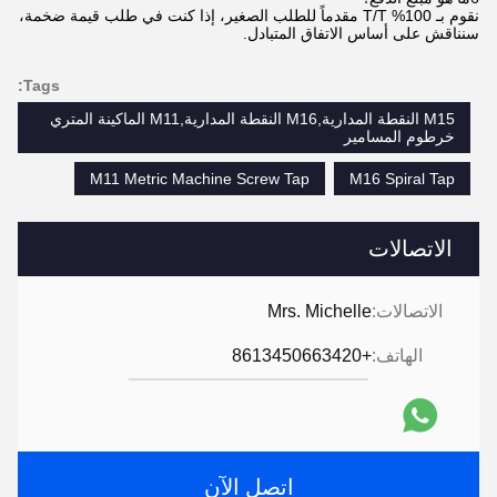
نقوم بـ 100% T/T مقدماً للطلب الصغير، إذا كنت في طلب قيمة ضخمة،
سنناقش على أساس الاتفاق المتبادل.
Tags:
M15 النقطة المدارية,M16 النقطة المدارية,M11 الماكينة المتري
خرطوم المسامير
M11 Metric Machine Screw Tap
M16 Spiral Tap
الاتصالات
الاتصالات:
Mrs. Michelle
الهاتف:
+8613450663420
اتصل الآن