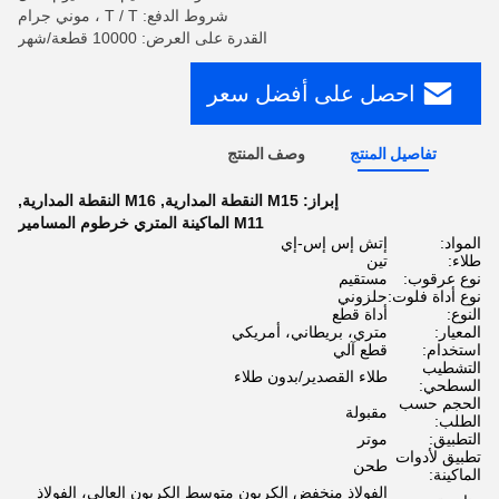
شروط الدفع: T / T ، موني جرام
القدرة على العرض: 10000 قطعة/شهر
احصل على أفضل سعر
تفاصيل المنتج
وصف المنتج
إبراز:
M15 النقطة المدارية
,
M16 النقطة المدارية
,
M11 الماكينة المتري خرطوم المسامير
المواد:
إتش إس إس-إي
طلاء:
تين
نوع عرقوب:
مستقيم
نوع أداة فلوت:
حلزوني
النوع:
أداة قطع
المعيار:
متري، بريطاني، أمريكي
استخدام:
قطع آلي
التشطيب
طلاء القصدير/بدون طلاء
السطحي:
الحجم حسب
مقبولة
الطلب:
التطبيق:
موتر
تطبيق لأدوات
طحن
الماكينة:
الفولاذ منخفض الكربون متوسط ​​الكربون العالي، الفولاذ