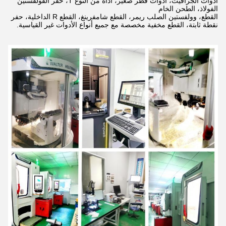
أدوات الجرافيت، أدوات قطر صغير، أداة من النوع T، حفر الفولفستين
الفولاذ،
الطحن الخام
القطع، وولفستين الصلب ريمر، القطع شامفرينغ، القطع R الداخلية، حفر
نقطة ثابتة، القطع مخفية مخصصة مع جميع أنواع الأدوات غير القياسية.