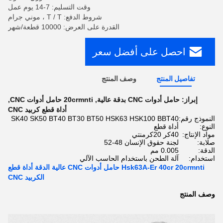
وقت التسليم: 7-14 يوم عمل
شروط الدفع: T / T ، موني جرام
القدرة على العرض: 10000 قطعة/شهر
احصل على أفضل سعر
تفاصيل المنتج
وصف المنتج
إبراز:
حامل أدوات CNC بدقة عالية
,
20crmnti حامل أدوات CNC
,
أداة قطع كربيد CNC
النموذج رقم:
SK40 SK50 BT40 BT30 BT50 HSK63 HSK100 BBT40
النوع:
أداة قطع
مواد الإنتاج:
40كر 20كرمنتي
صلابة:
لجنة حقوق الإنسان 48-52
الدقة:
0.005 مم
استخدام:
آلة الطحن باستخدام الحاسب الآلي
Hsk63A-Er 40cr 20crmnti حامل أدوات CNC عالية الدقة أداة قطع
الكربيد CNC
وصف المنتج