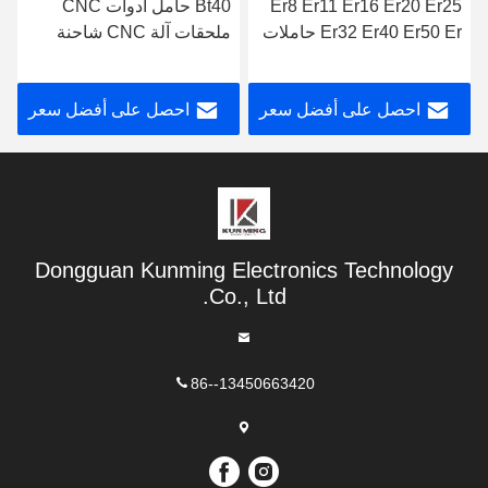
Bt40 حامل أدوات CNC
CNC BT30 Bt40 Bt50
ملحقات آلة CNC شاحنة
حامل الأدوات الهيدروليكية
شاك كوليت الكربيد
الكوليت HDC قطر متغير
الربيع المرن
احصل على أفضل سعر
احصل على أفضل سعر
Dongguan Kunming Electronics Technology
Co., Ltd.
86--13450663420