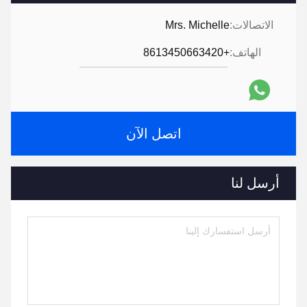
الاتصالات:
Mrs. Michelle
الهاتف:
+8613450663420
اتصل الآن
أرسل لنا