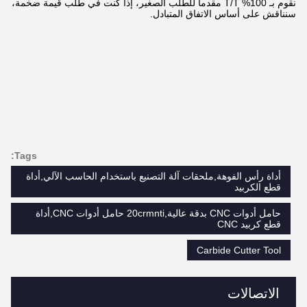
نقوم بـ 100% T/T مقدماً للطلب الصغير، إذا كنت في طلب قيمة ضخمة،
سنناقش على أساس الاتفاق المتبادل.
Tags:
أداة رأس الفوهة,ملحقات آلة التصنيع باستخدام الحاسب الآلي,أداة
قطع الكربيد
حامل أدوات CNC بدقة عالية,20crmnti حامل أدوات CNC,أداة
قطع كربيد CNC
Carbide Cutter Tool
الاتصالات