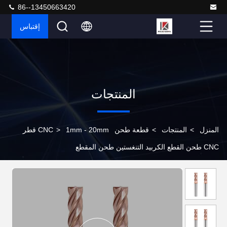
86--13450663420
إقتباس
المنتجات
المنزل
>
المنتجات
>
قطعة طحن CNC
>
1mm - 20mm قطر
CNC طحن القطع الكربيد التنغستين طحن المقطع