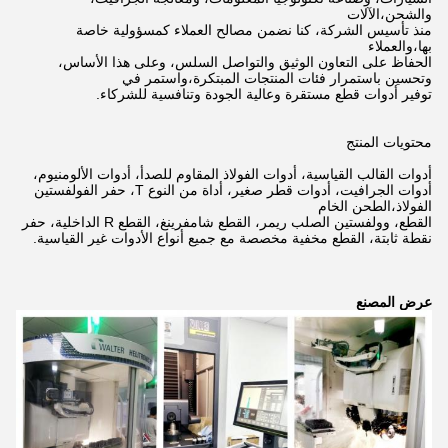
والشحن،
الآلات
منذ تأسيس الشركة، كنا نضمن مصالح العملاء كمسؤولية خاصة
بها،
والعملاء
الحفاظ على التعاون الوثيق والتواصل السلس، وعلى هذا الأساس،
وتحسين باستمرار فئات المنتجات المبتكرة،
واستمر في
توفير أدوات قطع مستقرة وعالية الجودة وتنافسية للشركاء.
محتويات المنتج
أدوات القالب القياسية، أدوات الفولاذ المقاوم للصدأ، أدوات الألومنيوم،
أدوات الجرافيت، أدوات قطر صغير، أداة من النوع T، حفر الفولفستين
الفولاذ،
الطحن الخام
القطع، وولفستين الصلب ريمر، القطع شامفرينغ، القطع R الداخلية، حفر
نقطة ثابتة، القطع مخفية مخصصة مع جميع أنواع الأدوات غير القياسية.
عرض المصنع