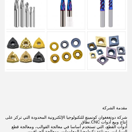
مقدمة الشركة
شركة دونغغغوان كونمينغ للتكنولوجيا الإلكترونية المحدودة التي تركز على
إنتاج وبيع أدوات CNC.
نطاق
أدوات القطع، التي تستخدم أساسا في معالجة القوالب، ومعالجة قطع
السيارات، وصناعة تكنولوجيا المعلومات، ومعالجة الجرافيت،