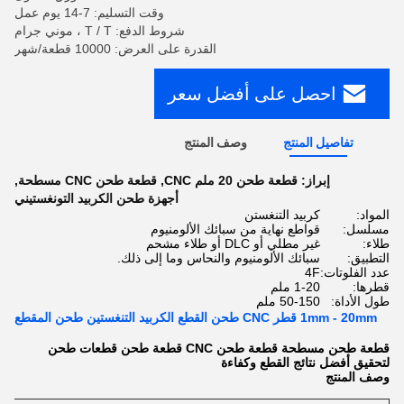
وقت التسليم: 7-14 يوم عمل
شروط الدفع: T / T ، موني جرام
القدرة على العرض: 10000 قطعة/شهر
احصل على أفضل سعر
تفاصيل المنتج
وصف المنتج
إبراز:
قطعة طحن 20 ملم CNC
,
قطعة طحن CNC مسطحة
,
أجهزة طحن الكربيد التونغستيني
المواد:
كربيد التنغستن
مسلسل:
قواطع نهاية من سبائك الألومنيوم
طلاء:
غير مطلي أو DLC أو طلاء مشحم
التطبيق:
سبائك الألومنيوم والنحاس وما إلى ذلك.
عدد الفلوتات:
4F
قطرها:
1-20 ملم
طول الأداة:
50-150 ملم
1mm - 20mm قطر CNC طحن القطع الكربيد التنغستين طحن المقطع
قطعة طحن مسطحة قطعة طحن CNC قطعة طحن قطعات طحن
لتحقيق أفضل نتائج القطع وكفاءة
وصف المنتج