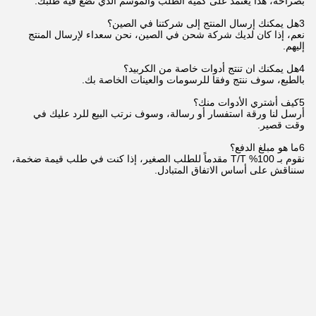
بصراحة، هذا يعتمد على كمية الطلب والموسم الذي تضع فيه طلبك.
3هل يمكنك إرسال المنتج إلى شركتنا في الصين؟
نعم، إذا كان لديك شركة شحن في الصين، نحن سعداء لإرسال المنتج
إليهم.
4هل يمكنك ان تنتج أدوات خاصة من الكربيد؟
بالطبع، سوف ننتج وفقا للرسومات والعينات الخاصة بك.
5كيف أشتري الأدوات منك؟
أرسل لنا ورقة استفسار أو رسالة، وسوف نرتب البيع للرد عليك في
وقت قصير.
6ما هو مبلغ الدفع؟
نقوم بـ 100% T/T مقدماً للطلب الصغير، إذا كنت في طلب قيمة ضخمة،
سنناقش على أساس الاتفاق المتبادل.