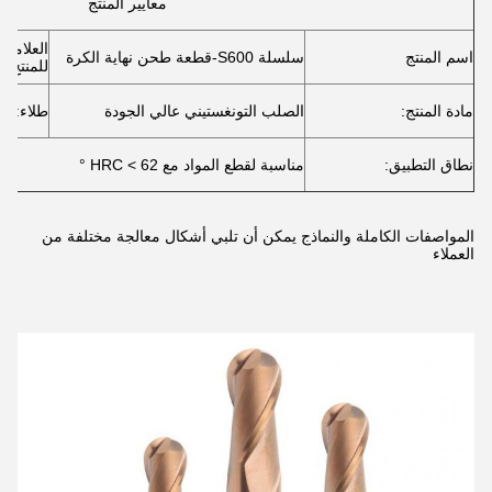
معايير المنتج
العلامة ا
اسم المنتج
سلسلة S600-قطعة طحن نهاية الكرة
للمنتج:
مادة المنتج:
الصلب التونغستيني عالي الجودة
طلاء:
نطاق التطبيق:
مناسبة لقطع المواد مع HRC < 62 °
المواصفات الكاملة والنماذج يمكن أن تلبي أشكال معالجة مختلفة من
العملاء