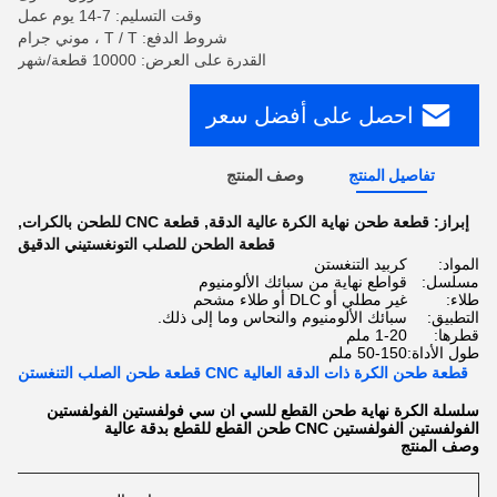
وقت التسليم: 7-14 يوم عمل
شروط الدفع: T / T ، موني جرام
القدرة على العرض: 10000 قطعة/شهر
احصل على أفضل سعر
تفاصيل المنتج
وصف المنتج
إبراز:
قطعة طحن نهاية الكرة عالية الدقة
,
قطعة CNC للطحن بالكرات
,
قطعة الطحن للصلب التونغستيني الدقيق
المواد:
كربيد التنغستن
مسلسل:
قواطع نهاية من سبائك الألومنيوم
طلاء:
غير مطلي أو DLC أو طلاء مشحم
التطبيق:
سبائك الألومنيوم والنحاس وما إلى ذلك.
قطرها:
1-20 ملم
طول الأداة:
50-150 ملم
قطعة طحن الكرة ذات الدقة العالية CNC قطعة طحن الصلب التنغستن
سلسلة الكرة نهاية طحن القطع للسي ان سي فولفستين الفولفستين
الفولفستين الفولفستين CNC طحن القطع للقطع بدقة عالية
وصف المنتج