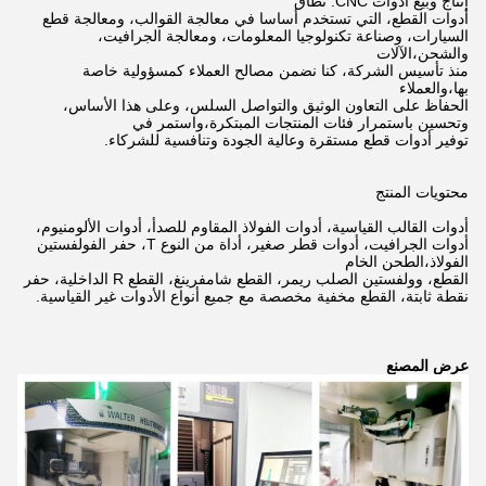
إنتاج وبيع أدوات CNC.
نطاق
أدوات القطع، التي تستخدم أساسا في معالجة القوالب، ومعالجة قطع
السيارات، وصناعة تكنولوجيا المعلومات، ومعالجة الجرافيت،
والشحن،
الآلات
منذ تأسيس الشركة، كنا نضمن مصالح العملاء كمسؤولية خاصة
بها،
والعملاء
الحفاظ على التعاون الوثيق والتواصل السلس، وعلى هذا الأساس،
وتحسين باستمرار فئات المنتجات المبتكرة،
واستمر في
توفير أدوات قطع مستقرة وعالية الجودة وتنافسية للشركاء.
محتويات المنتج
أدوات القالب القياسية، أدوات الفولاذ المقاوم للصدأ، أدوات الألومنيوم،
أدوات الجرافيت، أدوات قطر صغير، أداة من النوع T، حفر الفولفستين
الفولاذ،
الطحن الخام
القطع، وولفستين الصلب ريمر، القطع شامفرينغ، القطع R الداخلية، حفر
نقطة ثابتة، القطع مخفية مخصصة مع جميع أنواع الأدوات غير القياسية.
عرض المصنع