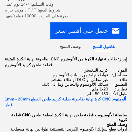
وقت التسليم: 7-14 يوم عمل
شروط الدفع: T / T ، موني جرام
القدرة على العرض: 10000 قطعة/شهر
احصل على أفضل سعر
تفاصيل المنتج
وصف المنتج
إبراز:
طاحونة نهاية الكرة من الألومنيوم CNC
,
طاحونة نهاية الكرة المتينة
,
قطعة طحن كربيد الألومنيوم
المواد:
كربيد التنغستن
مسلسل:
قواطع نهاية من سبائك الألومنيوم
طلاء:
غير مطلي أو DLC أو طلاء مشحم
التطبيق:
سبائك الألومنيوم والنحاس وما إلى ذلك.
قطرها:
1-20 ملم
طول الأداة:
50-150 ملم
ألومنيوم CNC كرة نهاية طاحونة صلبة كربيد طحن القطع 1mm - 20mm
قطر
سلسلة الألومنيوم - قطعة طحن نهاية الكرة لقطعة طحن CNC قطعة
كربيد
وصف المنتج
أدوات قطع سبائك الألومنيوم الكربيد التنغستنية طواحين نهاية مسطحة