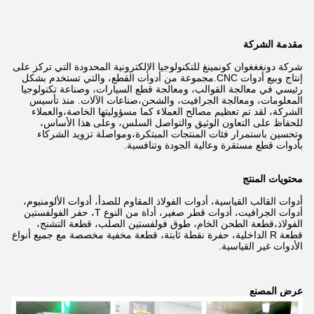
مقدمة الشركة
شركة دونغغغوان كونمينغ للتكنولوجيا الإلكترونية المحدودة التي تركز على
إنتاج وبيع أدوات CNC.
مجموعة من أدوات القطع، والتي تستخدم بشكل
رئيسي في معالجة القوالب، ومعالجة قطع السيارات، وصناعة تكنولوجيا
المعلومات، ومعالجة الجرافيت، والشحن،
صناعات الآلات. منذ تأسيس
الشركة، لقد تم تعظيم مصالح العملاء كما مسؤوليتها الخاصة،
والعملاء
للحفاظ على التعاون الوثيق والتواصل السلس، وعلى هذا الأساس،
وتحسين باستمرار فئات المنتجات المبتكرة،
ومواصلة تزويد الشركاء
بأدوات قطع مستقرة وعالية الجودة وتنافسية.
محتويات المنتج
أدوات القالب القياسية، أدوات الفولاذ المقاوم للصدأ، أدوات الألومنيوم،
أدوات الجرافيت، أدوات قطر صغير، أداة من النوع T، حفر الفولفستين
الفولاذ،
قطعة الطحن الخام، طوق فولفستين الصلب، قطعة التشنج،
قطعة R الداخلية، حفرة نقطة ثابتة، قطعة مخفية مخصصة مع جميع أنواع
الأدوات غير القياسية.
عرض المصنع