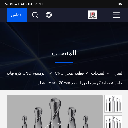
86--13450663420
إقتباس
المنتجات
المنزل
>
المنتجات
>
قطعة طحن CNC
>
ألومنيوم CNC كرة نهاية
طاحونة صلبة كربيد طحن القطع 1mm - 20mm قطر