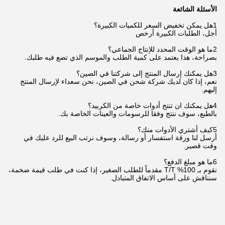
الأسئلة الشائعة
1هل يمكن تخفيض السعر للكميات الكبيرة؟
أجل، الطلبات الكبيرة أرخص
2ما هو الوقت المحدد للإنتاج الجماعي؟
بصراحة، هذا يعتمد على كمية الطلب والموسم الذي تضع فيه طلبك.
3هل يمكنك إرسال المنتج إلى شركتنا في الصين؟
نعم، إذا كان لديك شركة شحن في الصين، نحن سعداء لإرسال المنتج
إليهم.
4هل يمكنك ان تنتج أدوات خاصة من الكربيد؟
بالطبع، سوف ننتج وفقا للرسومات والعينات الخاصة بك.
5كيف أشتري الأدوات منك؟
أرسل لنا ورقة استفسار أو رسالة، وسوف نرتب البيع للرد عليك في
وقت قصير.
6ما هو مبلغ الدفع؟
نقوم بـ 100% T/T مقدماً للطلب الصغير، إذا كنت في طلب قيمة ضخمة،
سنناقش على أساس الاتفاق المتبادل.